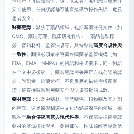
保用戶（可能是醫生、護士或患者）能夠完全理解并
安全使用。任何誤譯都可能直接導致操作失誤，危及
患者安全。
醫藥翻譯
：聚焦于藥品領域，包括新藥注冊文件（如
CMC、藥理毒理、臨床研究報告）、藥品包裝標
簽、營銷材料、監管法規等。其特點是
高度合規性與
一致性
。翻譯必須嚴格遵循各國藥品監管機構（如
FDA、EMA、NMPA）的術語和格式要求，同一術語
在全文中必須統一。藥名翻譯需采用官方或公認的譯
名，對劑量、給藥途徑、不良反應的描述需極度嚴
謹，這直接關系到用藥安全與法規審批的成敗。
藥材翻譯
：涉及中藥材、天然藥物、植物藥及其方劑
的翻譯。這是醫學翻譯中文化內涵最深厚的領域，挑
戰在于
融合傳統智慧與現代科學
。不僅需要準確翻譯
藥材的基源植物學名、藥用部位、性味歸經等專業信