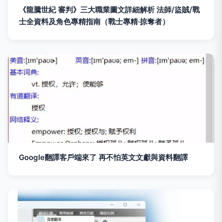
《龍騰世紀 審判》三大職業圖文詳細解析 法師/盜賊/戰
士全資料及角色專精指南（戰士專精·掠奪者）
Google翻譯客戶端來了 再不怕英文文獻與資料翻譯