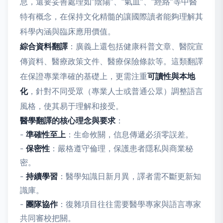
息，還要妥善處理如“陰陽”、“氣血”、“經絡”等中醫
特有概念，在保持文化精髓的讓國際讀者能夠理解其
科學內涵與臨床應用價值。
綜合資料翻譯
：廣義上還包括健康科普文章、醫院宣
傳資料、醫療政策文件、醫療保險條款等。這類翻譯
在保證專業準確的基礎上，更需注重
可讀性與本地
化
，針對不同受眾（專業人士或普通公眾）調整語言
風格，使其易于理解和接受。
醫學翻譯的核心理念與要求
：
-
準確性至上
：生命攸關，信息傳遞必須零誤差。
-
保密性
：嚴格遵守倫理，保護患者隱私與商業秘
密。
-
持續學習
：醫學知識日新月異，譯者需不斷更新知
識庫。
-
團隊協作
：復雜項目往往需要醫學專家與語言專家
共同審校把關。