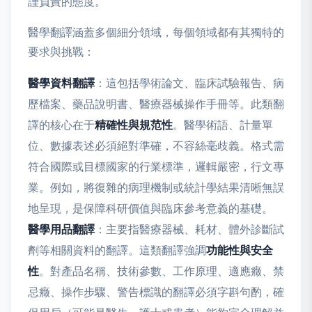
謹負責的態度。
醫學翻譯涵蓋多個細分領域，每個領域都有其獨特的
要求與挑戰：
醫學資料翻譯
：這包括學術論文、臨床試驗報告、病
歷檔案、藥品說明書、醫療器械操作手冊等。此類翻
譯的核心在于
精確性與規范性
。醫學術語、計量單
位、數據表述必須絕對準確，不容絲毫歧義。格式需
符合國際或目標國家的行業標準，邏輯嚴密，行文專
業。例如，將復雜的病理機制或統計學結果清晰無誤
地呈現，是保障科研價值與臨床參考意義的基礎。
醫學用品翻譯
：主要指醫療器械、耗材、體外診斷試
劑等相關資料的翻譯。這類翻譯強調
功能性與安全
性
。對產品名稱、技術參數、工作原理、適應癥、禁
忌癥、操作步驟、警告標識的翻譯必須字斟句酌，確