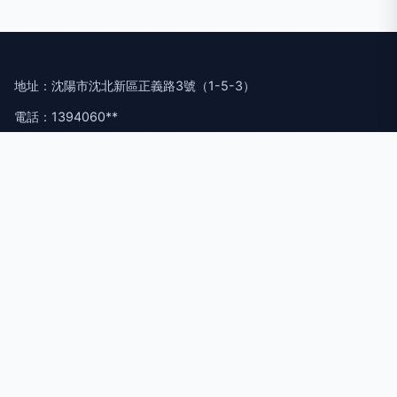
地址：沈陽市沈北新區正義路3號（1-5-3）
電話：1394060**
Copyright © 2026
www.aubar.cn
資料翻譯
沈陽博碩會務服務有
限公司
資料翻譯
版權所有
Sitemap
感谢您访问我们的网站，您可能还对以下资源感兴趣：日喀则菜
蠢建筑材料集团有限公司
97色福利视频导航|97色公开在线视频|97色玖玖资源站|97色看
看|97色仑图|97色伦偷拍|97色伦图片在线影院|97色伦网|97色
伦在色|97色伦在线
网站地图